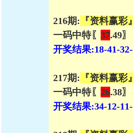
216期:
『资料赢彩
一码中特〖
37
.49
开奖结果:18-41-32-
217期:
『资料赢彩
一码中特〖
26
.38
开奖结果:34-12-11-