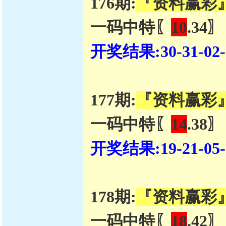
176期:
『资料赢彩
一码中特〖
10
.34
开奖结果:30-31-02-
177期:
『资料赢彩
一码中特〖
14
.38
开奖结果:19-21-05-
178期:
『资料赢彩
一码中特〖
18
.42