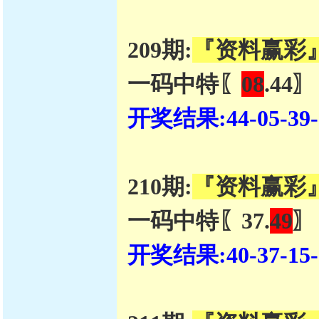
209期:
『资料赢彩
一码中特〖
08
.44
开奖结果:44-05-39-
210期:
『资料赢彩
一码中特〖37.
49
〗
开奖结果:40-37-15-