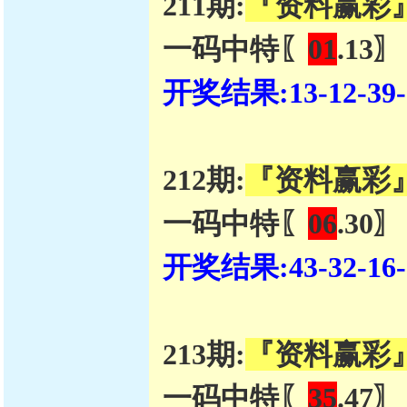
211期:
『资料赢彩
一码中特〖
01
.13
开奖结果:13-12-39-
212期:
『资料赢彩
一码中特〖
06
.30
开奖结果:43-32-16-
213期:
『资料赢彩
一码中特〖
35
.47