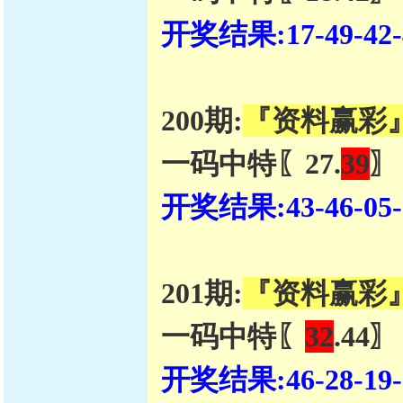
开奖结果:17-49-42-
200期:
『资料赢彩
一码中特〖27.
39
〗
开奖结果:43-46-05-
201期:
『资料赢彩
一码中特〖
32
.44
开奖结果:46-28-19-