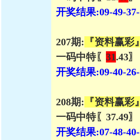
开奖结果:09-49-37-
207期:
『资料赢彩
一码中特〖
31
.43〗
开奖结果:09-40-26-
208期:
『资料赢彩
一码中特〖37.49
开奖结果:07-48-40-