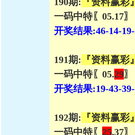
190期:
『资料赢彩
一码中特〖05.17
开奖结果:46-14-19-
191期:
『资料赢彩
一码中特〖05.
29
〗
开奖结果:19-43-39-
192期:
『资料赢彩
一码中特〖
25
.37