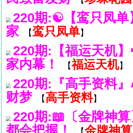
220期:☯【鸾只凤
家
鸾只凤单
【
】
220期:【福运天机
家内幕！
福运天机
【
】
220期:『高手资料
财梦
高手资料
【
】
220期:📖〔金牌神
都会把握！
金牌神算
【