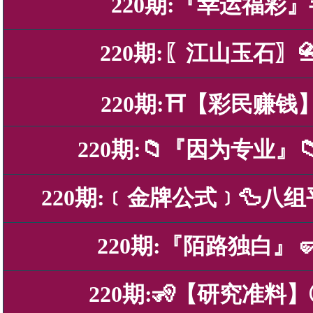
220期:『幸运福彩
220期:〖江山玉石〗
220期:⛩【彩民赚
220期:📁『因为专业
220期:﹝金牌公式﹞🦆八
220期:『陌路独白』
220期:🧏【研究准