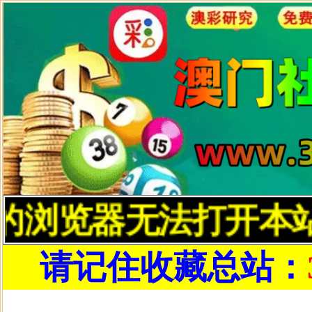
览器无法打开本站请换
请记住收藏总站：