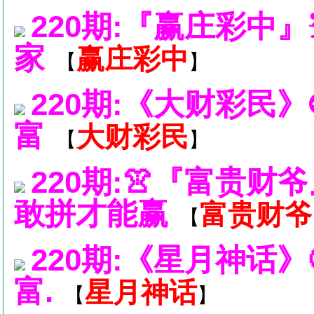
220期:『赢庄彩中
家
赢庄彩中
【
】
220期:《大财彩民
富
大财彩民
【
】
220期:👚『富贵财
敢拼才能赢
富贵财爷
【
220期:《星月神话
富.
星月神话
【
】