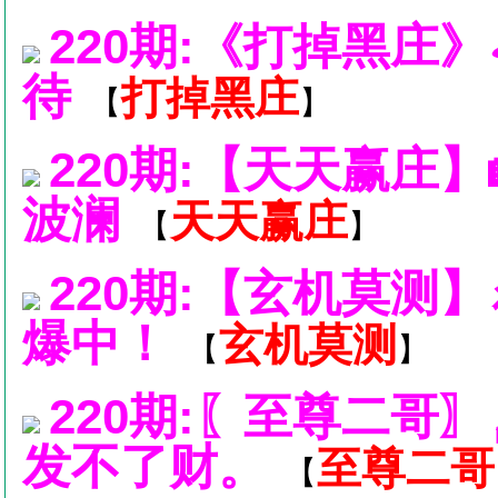
220期:《打掉黑庄
待
打掉黑庄
【
】
220期:【天天赢庄
波澜
天天赢庄
【
】
220期:【玄机莫测
爆中！
玄机莫测
【
】
220期:〖至尊二哥
发不了财。
至尊二哥
【