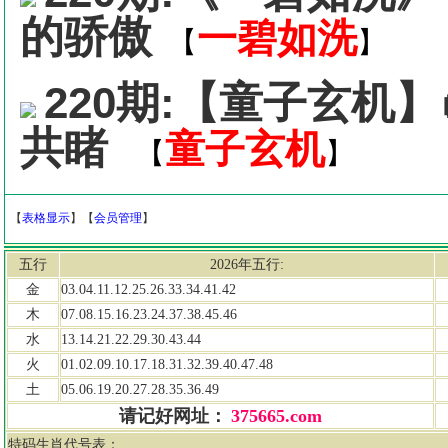
的骄傲
一碧如洗
【
】
220期:【童子玄机
共睹
童子玄机
【
】
【
表格显示
】【
会员管理
】
五行
2026年五行:
金
03.04.11.12.25.26.33.34.41.42
木
07.08.15.16.23.24.37.38.45.46
水
13.14.21.22.29.30.43.44
火
01.02.09.10.17.18.31.32.39.40.47.48
土
05.06.19.20.27.28.35.36.49
请记好网址：
375665.com
特码生肖代号表：