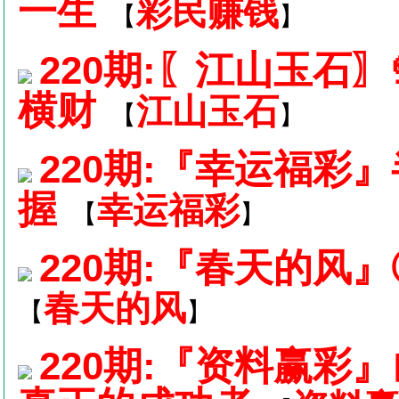
一生
彩民赚钱
【
】
220期:〖江山玉石
横财
江山玉石
【
】
220期:『幸运福彩
握
幸运福彩
【
】
220期:『春天的风
春天的风
【
】
220期:『资料赢彩