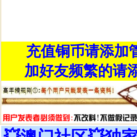
充值铜币请添加
加好友频繁的请