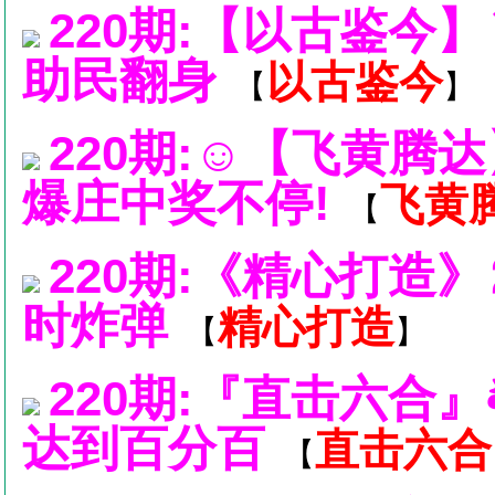
220期:【以古鉴今
助民翻身
以古鉴今
【
】
220期:☺【飞黄
爆庄中奖不停!
飞黄
【
220期:《精心打造
时炸弹
精心打造
【
】
220期:『直击六合
达到百分百
直击六合
【